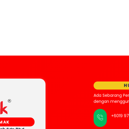
H
Ada Sebarang Pe
dengan mengguna
+6019 9
SMAK