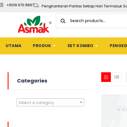
+6019 970 8897
Penghantaran Pantas Setiap Hari Termasuk S
UTAMA
PRODUK
SET KOMBO
PENGE
Categories
Select a category