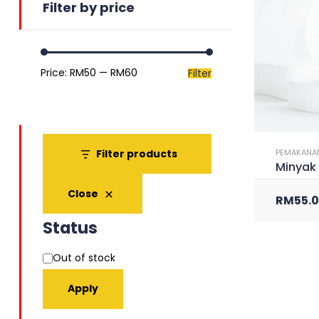
Filter by price
Price:
RM50
—
RM60
Filter
Filter products
PEMAKANA
Minyak
Close
RM
55.
Status
Out of stock
Apply