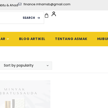
finance.mhamsb@gmail.com
abtu & Ahad
SEARCH
DAR
BLOG ARTIKEL
TENTANG ASMAK
HUBU