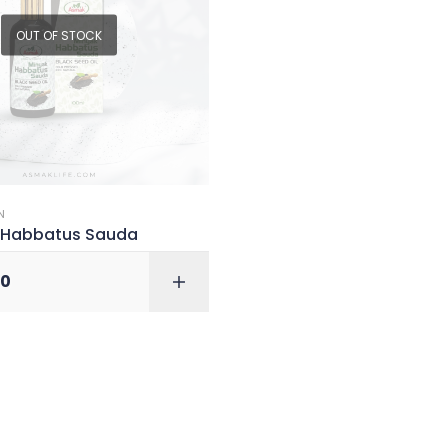
OUT OF STOCK
N
 Habbatus Sauda
00
READ M