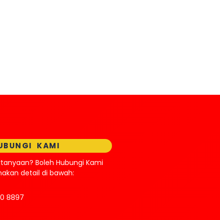
UBUNGI KAMI
rtanyaan? Boleh Hubungi Kami
kan detail di bawah:
70 8897