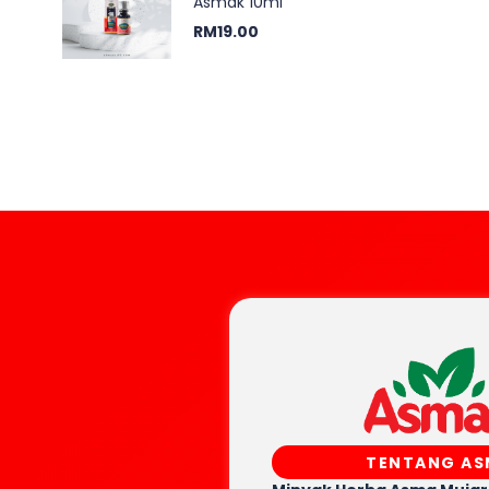
Asmak 10ml
RM
19.00
TENTANG A