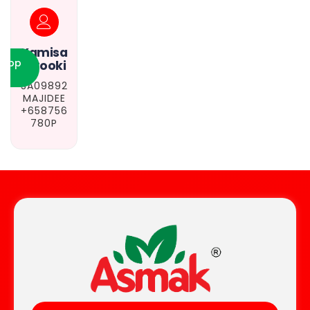
Kamisa
sapp
h Sooki
SA09892
MAJIDEE
+658756
780P