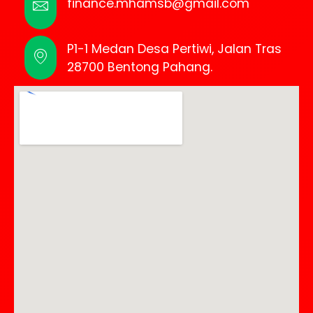
finance.mhamsb@gmail.com
P1-1 Medan Desa Pertiwi, Jalan Tras
28700 Bentong Pahang.