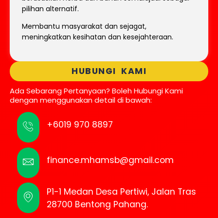
pilihan alternatif.
Membantu masyarakat dan sejagat,
meningkatkan kesihatan dan kesejahteraan.
HUBUNGI KAMI
Ada Sebarang Pertanyaan? Boleh Hubungi Kami
dengan menggunakan detail di bawah:
+6019 970 8897
finance.mhamsb@gmail.com
P1-1 Medan Desa Pertiwi, Jalan Tras
28700 Bentong Pahang.