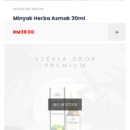
KESIHATAN
,
MINYAK
Minyak Herba Asmak 30ml
RM
39.00
OUT OF STOCK