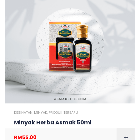
KESIHATAN
,
MINYAK
,
PRODUK TERBARU
Minyak Herba Asmak 50ml
RM
55.00