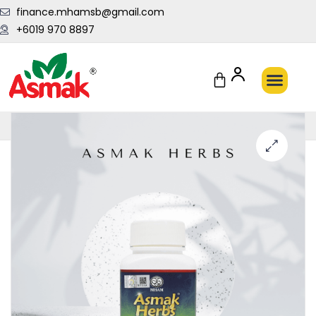
finance.mhamsb@gmail.com
+6019 970 8897
Penghantaran Pantas Setiap Hari
🔍