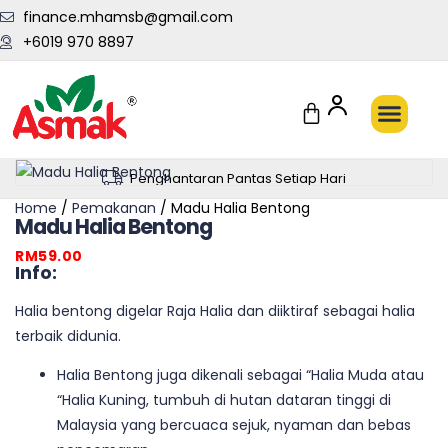
finance.mhamsb@gmail.com
+6019 970 8897
Penghantaran Pantas Setiap Hari
Home
/
Pemakanan
/ Madu Halia Bentong
Madu Halia Bentong
RM
59.00
Info:
Halia bentong digelar Raja Halia dan diiktiraf sebagai halia
terbaik didunia.
Halia Bentong juga dikenali sebagai “Halia Muda atau
“Halia Kuning, tumbuh di hutan dataran tinggi di
Malaysia yang bercuaca sejuk, nyaman dan bebas