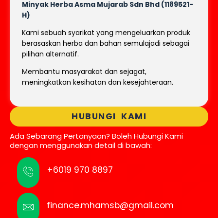
Minyak Herba Asma Mujarab
Sdn Bhd (1189521-
H)
Kami sebuah syarikat yang mengeluarkan produk
berasaskan herba dan bahan semulajadi sebagai
pilihan alternatif.
Membantu masyarakat dan sejagat,
meningkatkan kesihatan dan kesejahteraan.
HUBUNGI KAMI
Ada Sebarang Pertanyaan? Boleh Hubungi Kami
dengan menggunakan detail di bawah:
+6019 970 8897
finance.mhamsb@gmail.com