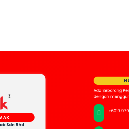
H
Ada Sebarang Pe
dengan mengguna
+6019 97
SMAK
rab
Sdn Bhd