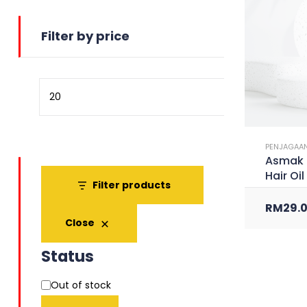
Filter by price
PENJAGAAN
Asmak 
Hair Oil
Filter products
RM
29.
Close
Status
Out of stock