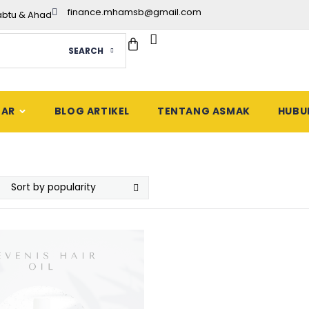
finance.mhamsb@gmail.com
abtu & Ahad
SEARCH
DAR
BLOG ARTIKEL
TENTANG ASMAK
HUBU