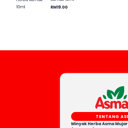
RM
19.00
TENTANG A
Minyak Herba Asma Muja