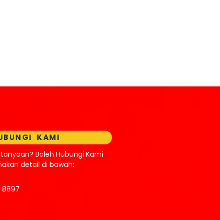
UBUNGI KAMI
rtanyaan? Boleh Hubungi Kami
kan detail di bawah:
0 8897