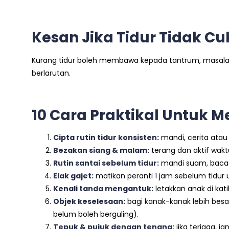
Kesan Jika Tidur Tidak C
Kurang tidur boleh membawa kepada tantrum, masala
berlarutan.
10 Cara Praktikal Untuk 
Cipta rutin tidur konsisten:
mandi, cerita atau
Bezakan siang & malam:
terang dan aktif wak
Rutin santai sebelum tidur:
mandi suam, baca 
Elak gajet:
matikan peranti 1 jam sebelum tidu
Kenali tanda mengantuk:
letakkan anak di kat
Objek keselesaan:
bagi kanak-kanak lebih besa
belum boleh berguling).
Tepuk & pujuk dengan tenang:
jika terjaga, j