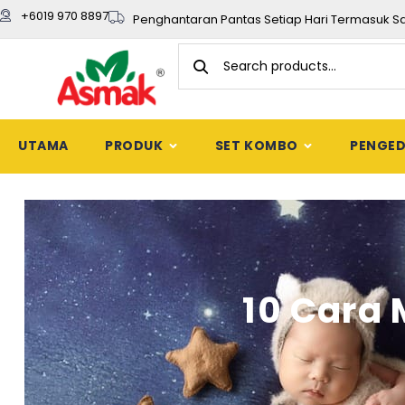
+6019 970 8897
Penghantaran Pantas Setiap Hari Termasuk S
UTAMA
PRODUK
SET KOMBO
PENGE
10 Cara 