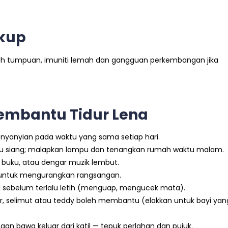
ukup
h tumpuan, imuniti lemah dan gangguan perkembangan jika
Membantu Tidur Lena
 nyanyian pada waktu yang sama setiap hari.
tu siang; malapkan lampu dan tenangkan rumah waktu malam.
buku, atau dengar muzik lembut.
r untuk mengurangkan rangsangan.
il sebelum terlalu letih (menguap, mengucek mata).
r, selimut atau teddy boleh membantu (elakkan untuk bayi yan
angan bawa keluar dari katil — tepuk perlahan dan pujuk.