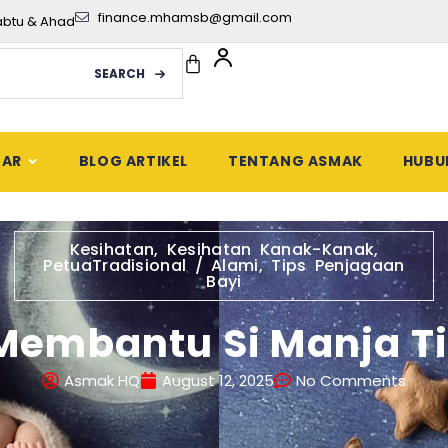
finance.mhamsb@gmail.com
abtu & Ahad
SEARCH
DAR
BLOG ARTIKEL
TENTANG ASMAK
HUBU
Kesihatan
,
Kesihatan Kanak-Kanak
,
PetuaTradisional / Alami
,
Tips Penjagaan
Bayi
Membantu Si Manja T
Asmak HQ
August 12, 2025
No Comments