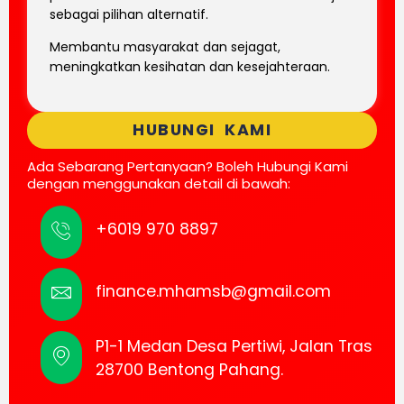
sebagai pilihan alternatif.
Membantu masyarakat dan sejagat,
meningkatkan kesihatan dan kesejahteraan.
HUBUNGI KAMI
Ada Sebarang Pertanyaan? Boleh Hubungi Kami
dengan menggunakan detail di bawah:
+6019 970 8897
finance.mhamsb@gmail.com
P1-1 Medan Desa Pertiwi, Jalan Tras
28700 Bentong Pahang.