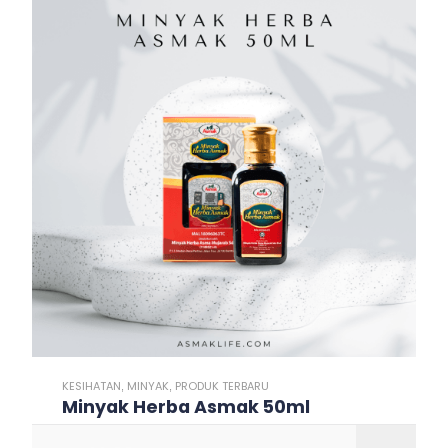
KESIHATAN
MINYAK
PRODUK TERBARU
,
,
Minyak Herba Asmak 50ml