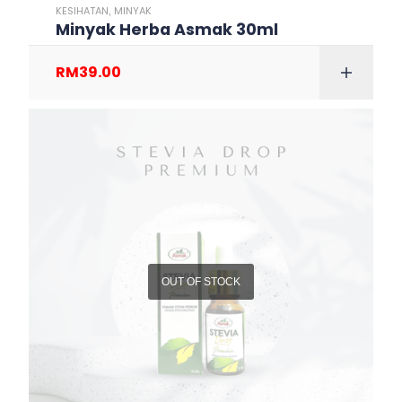
KESIHATAN
MINYAK
,
Minyak Herba Asmak 30ml
RM
39.00
OUT OF STOCK