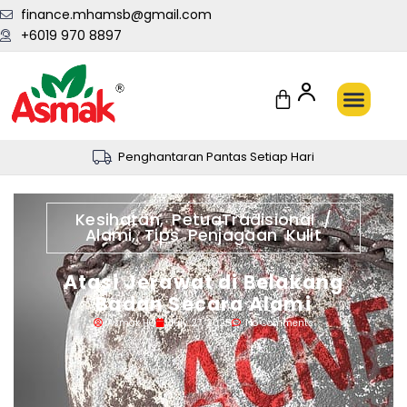
finance.mhamsb@gmail.com
+6019 970 8897
Penghantaran Pantas Setiap Hari
Kesihatan
,
PetuaTradisional /
Alami
,
Tips Penjagaan Kulit
Atasi Jerawat di Belakang
Badan Secara Alami
Asmak HQ
July 27, 2025
No Comments