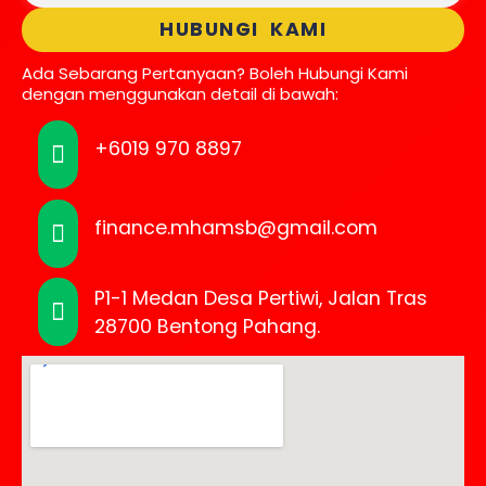
HUBUNGI KAMI
Ada Sebarang Pertanyaan? Boleh Hubungi Kami
dengan menggunakan detail di bawah:
+6019 970 8897
finance.mhamsb@gmail.com
P1-1 Medan Desa Pertiwi, Jalan Tras
28700 Bentong Pahang.