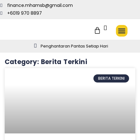
finance.mhamsb@gmail.com
+6019 970 8897
SET KOMBO
EBOOK PERC
TENTANG ASMAK
HUBUNGI KAMI
Penghantaran Pantas Setiap Hari
Category: Berita Terkini
BERITA TERKINI