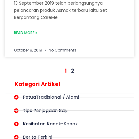
13 September 2019 telah berlangsungnya
pelancaran produk Asmak terbaru iaitu Set
Berpantang CareMe
READ MORE »
October 8, 2019
No Comments
1
2
Kategori Artikel
PetuaTradisional / Alami
Tips Penjagaan Bayi
Kesihatan Kanak-Kanak
Berita Terkini