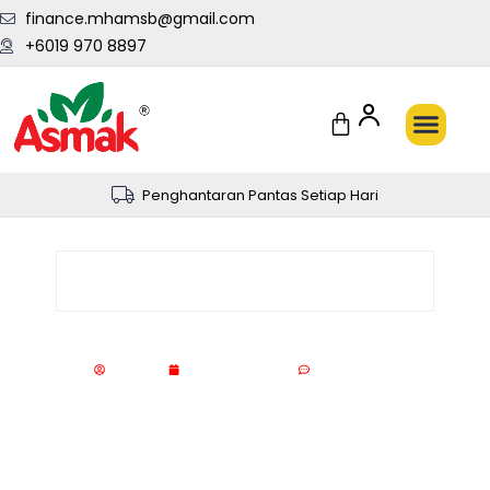
finance.mhamsb@gmail.com
+6019 970 8897
Penghantaran Pantas Setiap Hari
Kesihatan
,
PetuaTradisional /
Alami
Kenali Gangguan Pankreas
Asmak HQ
November 22, 2025
No Comments