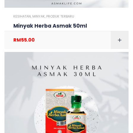
KESIHATAN
,
MINYAK
,
PRODUK TERBARU
Minyak Herba Asmak 50ml
RM
55.00