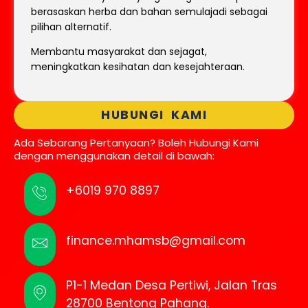
berasaskan herba dan bahan semulajadi sebagai
pilihan alternatif.
Membantu masyarakat dan sejagat,
meningkatkan kesihatan dan kesejahteraan.
HUBUNGI KAMI
Ada Sebarang Pertanyaan? Boleh Hubungi Kami
dengan menggunakan detail di bawah:
+6019 970 8897
finance.mhamsb@gmail.com
P1-1 Medan Desa Pertiwi, Jalan Tras
28700 Bentong Pahang.