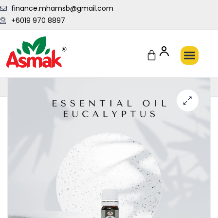
finance.mhamsb@gmail.com
+6019 970 8897
Penghantaran Pantas Setiap Hari
🔍