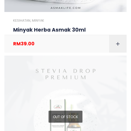
KESIHATAN
,
MINYAK
Minyak Herba Asmak 30ml
RM
39.00
OUT OF STOCK