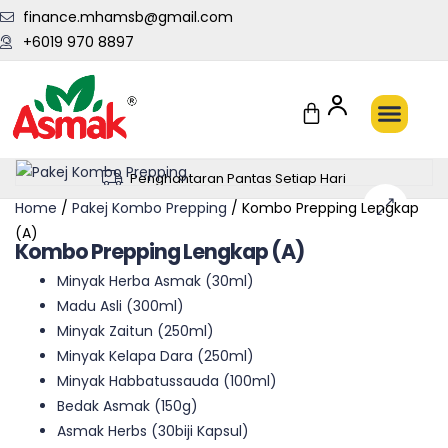
finance.mhamsb@gmail.com
+6019 970 8897
SET KOMBO
EBOOK PERC
TENTANG ASMAK
HUBUNGI KAMI
Penghantaran Pantas Setiap Hari
Home
/
Pakej Kombo Prepping
/ Kombo Prepping Lengkap
(A)
🔍
Kombo Prepping Lengkap (A)
Minyak Herba Asmak (30ml)
Madu Asli (300ml)
Minyak Zaitun (250ml)
Minyak Kelapa Dara (250ml)
Minyak Habbatussauda (100ml)
Bedak Asmak (150g)
Asmak Herbs (30biji Kapsul)