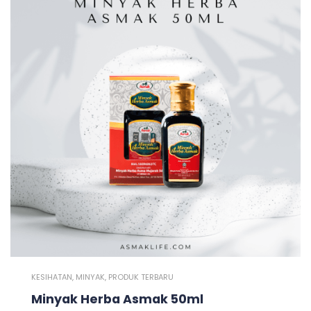
KESIHATAN
,
MINYAK
,
PRODUK TERBARU
Minyak Herba Asmak 50ml