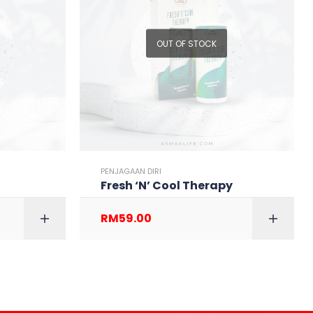
OUT OF STOCK
PENJAGAAN DIRI
Fresh ‘N’ Cool Therapy
RM
59.00
 CART
READ MORE