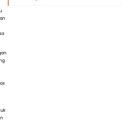
u
ian
sa
gan
ang
pas
tuk
an