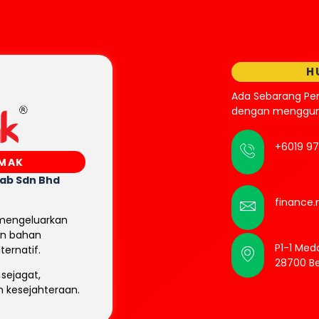
H
Ada Sebarang Pe
dengan mengguna
+6019 9
SMAK
rab
Sdn Bhd
finance
 mengeluarkan
an bahan
P1-1 Meda
ternatif.
28700 B
sejagat,
 kesejahteraan.