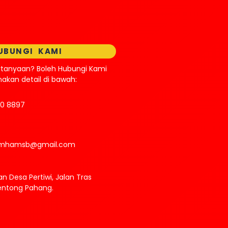
UBUNGI KAMI
rtanyaan? Boleh Hubungi Kami
kan detail di bawah:
70 8897
.mhamsb@gmail.com
n Desa Pertiwi, Jalan Tras
entong Pahang.