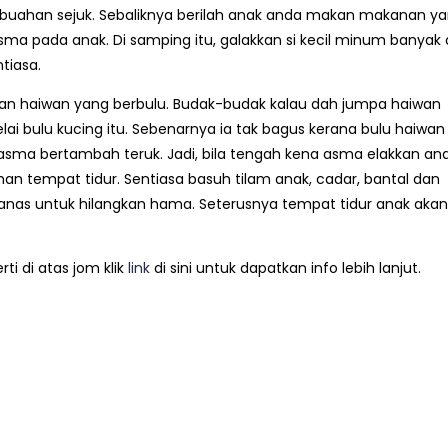
buahan sejuk. Sebaliknya berilah anak anda makan makanan y
sma pada anak. Di samping itu, galakkan si kecil minum banyak a
tiasa.
gan haiwan yang berbulu. Budak-budak kalau dah jumpa haiwan
i bulu kucing itu. Sebenarnya ia tak bagus kerana bulu haiwan 
ma bertambah teruk. Jadi, bila tengah kena asma elakkan an
han tempat tidur. Sentiasa basuh tilam anak, cadar, bantal dan
 panas untuk hilangkan hama. Seterusnya tempat tidur anak akan
i di atas jom klik
link
di sini untuk dapatkan info lebih lanjut.