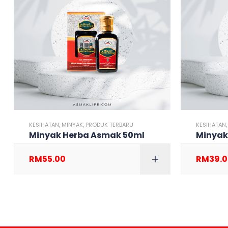
KESIHATAN
,
MINYAK
,
PRODUK TERBARU
KESIHATAN
Minyak Herba Asmak 50ml
Minyak
RM
55.00
RM
39.