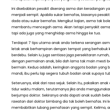
Ini disebabkan pesakit diserang asma dan keradangan y
menjadi sempit. Apabila sukar bernafas, biasanya pesak
dada atau sukar bernafas. Mengikut kajian, asma tak bol
membantu mencegah asma. Akan tetapi penyakit asma ini
tapi ada juga yang menghidap asma hingga ke tua.
Terdapat 7 tips utama anak anda terkena serangan asma
letak anak berhampiran dengan tempat yang berhabuk 
berdebu. Selain iu juga sentiasa jaga persekitaran rumah,
dengan permainan anak, bila dah lama tak main mesti be
bermain. Kedua adalah, keringkan anggota badan yang 
mandi, ibu perlu lap segera tubuh badan anak supaya t
Seterusnya, elak dari rasa sejuk. Selain itu, pakaikan ana
tidur waktu malam, terutamanya jika anda menggunakan 
berjumpa doktor. Sekiranya anda dapati anak sudah beb
rawatan dari doktor bimbang dia tak boleh bernafas. I
membabitkan lubang pernafasan yang sempit. Kelima, am