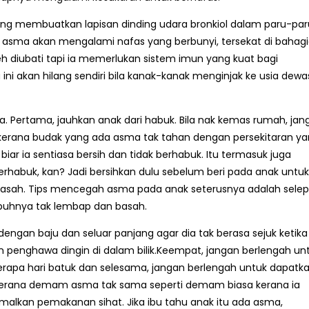
ang membuatkan lapisan dinding udara bronkiol dalam paru-par
it asma akan mengalami nafas yang berbunyi, tersekat di bahag
eh diubati tapi ia memerlukan sistem imun yang kuat bagi
 akan hilang sendiri bila kanak-kanak menginjak ke usia dewa
. Pertama, jauhkan anak dari habuk. Bila nak kemas rumah, jan
kerana budak yang ada asma tak tahan dengan persekitaran y
 biar ia sentiasa bersih dan tidak berhabuk. Itu termasuk juga
rhabuk, kan? Jadi bersihkan dulu sebelum beri pada anak untuk
basah. Tips mencegah asma pada anak seterusnya adalah sele
ubuhnya tak lembap dan basah.
k dengan baju dan seluar panjang agar dia tak berasa sejuk ketika
penghawa dingin di dalam bilik.Keempat, jangan berlengah un
erapa hari batuk dan selesama, jangan berlengah untuk dapatk
ni kerana demam asma tak sama seperti demam biasa kerana ia
alkan pemakanan sihat. Jika ibu tahu anak itu ada asma,