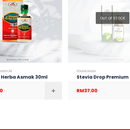
OUT OF STOCK
,
MINYAK
PEMAKANAN
 Herba Asmak 30ml
Stevia Drop Premium
00
RM
37.00
ADD TO CART
ADD TO