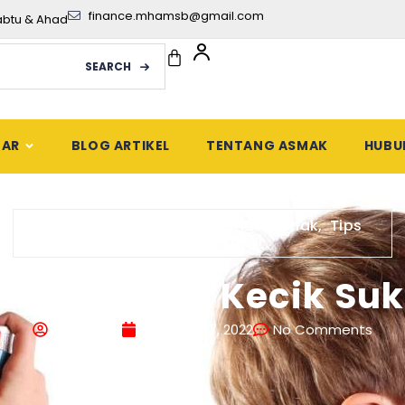
finance.mhamsb@gmail.com
abtu & Ahad
SEARCH
DAR
BLOG ARTIKEL
TENTANG ASMAK
HUBU
Kesihatan
,
Kesihatan Kanak-Kanak
,
Tips
Penjagaan Bayi
bantu Anak Kecik Suk
Asmak HQ
October 27, 2022
No Comments