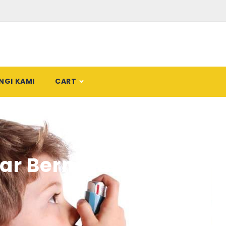
NGI KAMI
CART
ar Bernafas