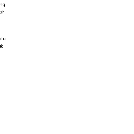
ang
ir
itu
ak