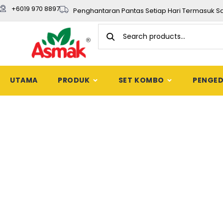
+6019 970 8897
Penghantaran Pantas Setiap Hari Termasuk S
UTAMA
PRODUK
SET KOMBO
PENGE
8 Khasiat Dau