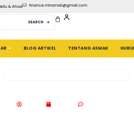
finance.mhamsb@gmail.com
abtu & Ahad
SEARCH
DAR
BLOG ARTIKEL
TENTANG ASMAK
HUBU
PetuaTradisional / Alami
n Pudina yang Baik U
Asmak HQ
May 19, 2021
No Comments