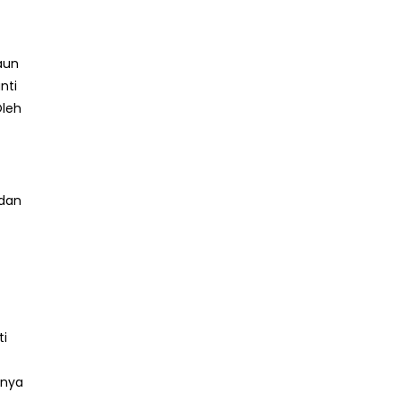
aun
nti
Oleh
adan
ti
anya