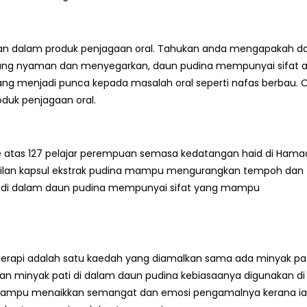
n dalam produk penjagaan oral. Tahukan anda mengapakah d
ang nyaman dan menyegarkan, daun pudina mempunyai sifat a
g menjadi punca kepada masalah oral seperti nafas berbau. 
oduk penjagaan oral.
n ke atas 127 pelajar perempuan semasa kedatangan haid di Ham
mbilan kapsul ekstrak pudina mampu mengurangkan tempoh dan
nen di dalam daun pudina mempunyai sifat yang mampu
erapi adalah satu kaedah yang diamalkan sama ada minyak pa
an minyak pati di dalam daun pudina kebiasaanya digunakan di
 mampu menaikkan semangat dan emosi pengamalnya kerana i