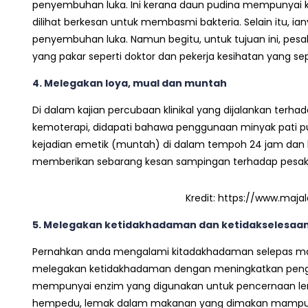
penyembuhan luka. Ini kerana daun pudina mempunyai keba
dilihat berkesan untuk membasmi bakteria. Selain itu, 
penyembuhan luka. Namun begitu, untuk tujuan ini, pesa
yang pakar seperti doktor dan pekerja kesihatan yang se
4. Melegakan loya, mual dan muntah
Di dalam kajian percubaan klinikal yang dijalankan terh
kemoterapi, didapati bahawa penggunaan minyak pati
kejadian emetik (muntah) di dalam tempoh 24 jam dan k
memberikan sebarang kesan sampingan terhadap pesaki
Kredit: https://www.maj
5. Melegakan ketidakhadaman dan ketidakselesaa
Pernahkan anda mengalami kitadakhadaman selepas m
melegakan ketidakhadaman dengan meningkatkan penga
mempunyai enzim yang digunakan untuk pencernaan le
hempedu, lemak dalam makanan yang dimakan mampu di