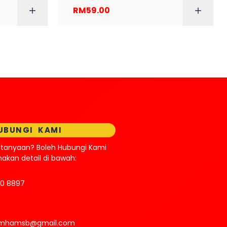
RM
59.00
 CART
READ MORE
UBUNGI KAMI
rtanyaan? Boleh Hubungi Kami
kan detail di bawah:
70 8897
.mhamsb@gmail.com