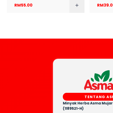
RM
55.00
RM
39.
TENTANG A
Minyak Herba Asma Muja
(1189521-H)