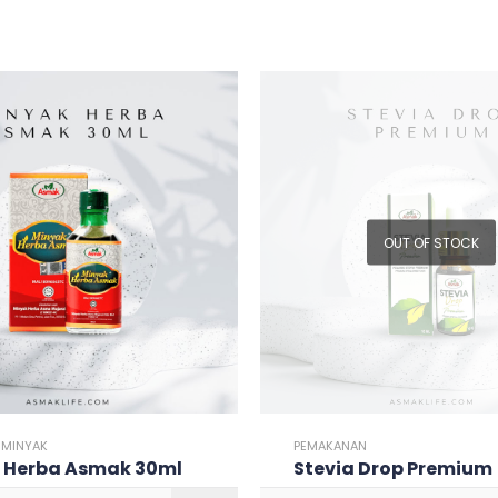
OUT OF STOCK
,
MINYAK
PEMAKANAN
 Herba Asmak 30ml
Stevia Drop Premium