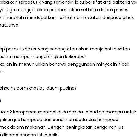
ikan terapeutik yang tersendiri iaitu bersifat anti bakteria y
ianya juga menggalakkan pembentukan sel baru dalam proses
kit haruslah mendapatkan nasihat dan rawatan daripada pihak
patutnya.
adap pesakit kanser yang sedang atau akan menjalani rawatan
 pudina mampu mengurangkan kekerapan
ajian ini menunjukkan bahawa penggunaan minyak ini tidak
t.
alahsains.com/khasiat-daun-pudina/
n
akan? Komponen menthol di dalam daun pudina mampu untuk
liran jus hempedu dari pundi hempedu. Jus hempedu
mak dalam makanan. Dengan peningkatan pengaliran jus
cerna dengan lebih baik.