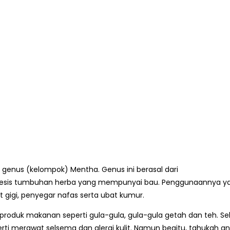
 genus (kelompok) Mentha. Genus ini berasal dari
spesis tumbuhan herba yang mempunyai bau. Penggunaannya y
 gigi, penyegar nafas serta ubat kumur.
produk makanan seperti gula-gula, gula-gula getah dan teh. Se
perti merawat selsema dan alergi kulit. Namun begitu, tahukah a