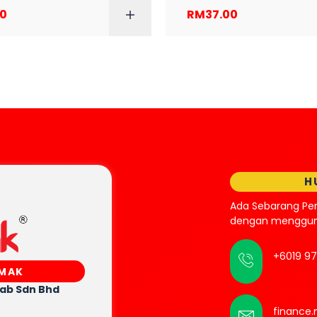
00
RM
37.00
ADD TO CART
ADD TO
H
Ada Sebarang Pe
dengan mengguna
+6019 9
SMAK
rab
Sdn Bhd
finance