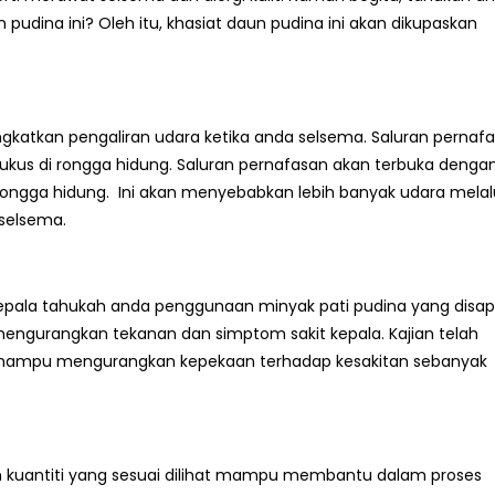
 pudina ini? Oleh itu, khasiat daun pudina ini akan dikupaskan
katkan pengaliran udara ketika anda selsema. Saluran pernaf
ukus di rongga hidung. Saluran pernafasan akan terbuka denga
rongga hidung. Ini akan menyebabkan lebih banyak udara melal
selsema.
epala tahukah anda penggunaan minyak pati pudina yang disa
 mengurangkan tekanan dan simptom sakit kepala. Kajian telah
mampu mengurangkan kepekaan terhadap kesakitan sebanyak
m kuantiti yang sesuai dilihat mampu membantu dalam proses