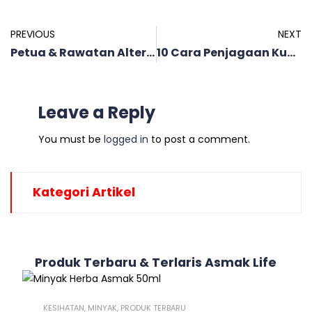
PREVIOUS
NEXT
Petua & Rawatan Alternatif Untuk Masalah Kencing Kotor (UTI)
10 Cara Penjagaan Kuku Cantik & Sihat Secara Semula Jadi
Leave a Reply
You must be
logged in
to post a comment.
Kategori Artikel
Produk Terbaru & Terlaris Asmak Life
KESIHATAN
,
MINYAK
,
PRODUK TERBARU