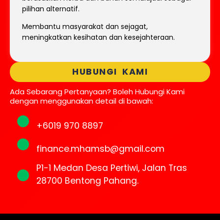
pilihan alternatif.
Membantu masyarakat dan sejagat,
meningkatkan kesihatan dan kesejahteraan.
HUBUNGI KAMI
Ada Sebarang Pertanyaan? Boleh Hubungi Kami
dengan menggunakan detail di bawah:
+6019 970 8897
finance.mhamsb@gmail.com
P1-1 Medan Desa Pertiwi, Jalan Tras
28700 Bentong Pahang.