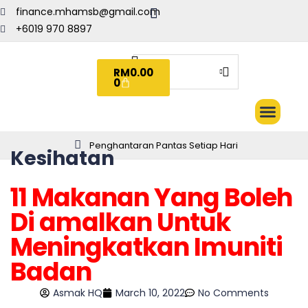
finance.mhamsb@gmail.com
+6019 970 8897
RM
0.00
0
SET KOMBO
EBOOK PERC
TENTANG ASMAK
HUBUNGI KAMI
Penghantaran Pantas Setiap Hari
Kesihatan
11 Makanan Yang Boleh
Di amalkan Untuk
Meningkatkan Imuniti
Badan
Asmak HQ
March 10, 2022
No Comments