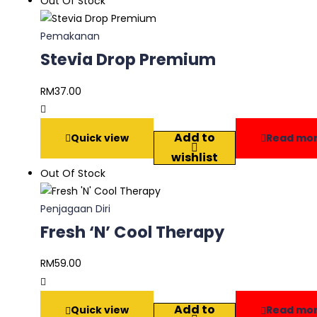
Out Of Stock
Pemakanan
Stevia Drop Premium
RM
37.00
Add to
Quick view
Read mo
wishlist
Out Of Stock
Penjagaan Diri
Fresh ‘N’ Cool Therapy
RM
59.00
Add to
Quick view
Read mo