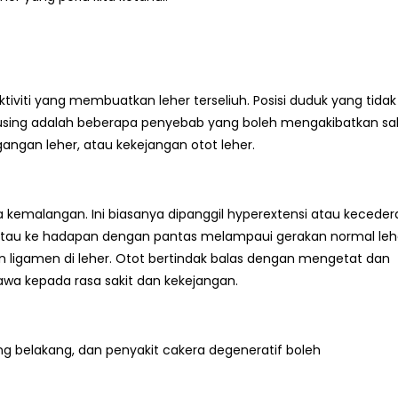
tiviti yang membuatkan leher terseliuh. Posisi duduk yang tidak
terpusing adalah beberapa penyebab yang boleh mengakibatkan sak
egangan leher, atau kekejangan otot leher.
 kemalangan. Ini biasanya dipanggil hyperextensi atau kecede
g atau ke hadapan dengan pantas melampaui gerakan normal leh
n ligamen di leher. Otot bertindak balas dengan mengetat dan
a kepada rasa sakit dan kekejangan.
ang belakang, dan penyakit cakera degeneratif boleh