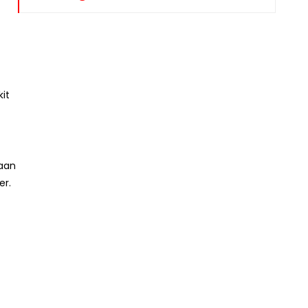
it
raan
er.