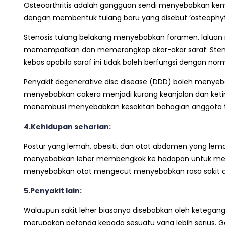
Osteoarthritis adalah gangguan sendi menyebabkan keme
dengan membentuk tulang baru yang disebut ‘osteophyte
Stenosis tulang belakang menyebabkan foramen, laluan 
memampatkan dan memerangkap akar-akar saraf. Stenosi
kebas apabila saraf ini tidak boleh berfungsi dengan norm
Penyakit degenerative disc disease (DDD) boleh menyeba
menyebabkan cakera menjadi kurang keanjalan dan keti
menembusi menyebabkan kesakitan bahagian anggota t
4.Kehidupan seharian:
Postur yang lemah, obesiti, dan otot abdomen yang le
menyebabkan leher membengkok ke hadapan untuk men
menyebabkan otot mengecut menyebabkan rasa sakit d
5.Penyakit lain:
Walaupun sakit leher biasanya disebabkan oleh ketegang
merupakan petanda kepada sesuatu yang lebih serius. Geja