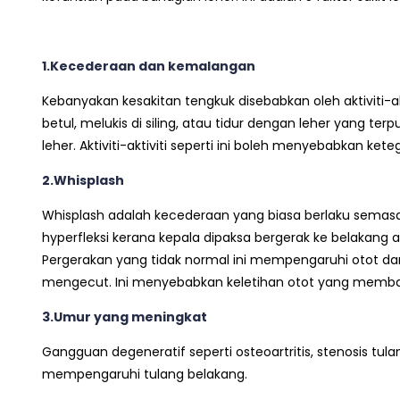
1.Kecederaan dan kemalangan
Kebanyakan kesakitan tengkuk disebabkan oleh aktiviti-ak
betul, melukis di siling, atau tidur dengan leher yang 
leher. Aktiviti-aktiviti seperti ini boleh menyebabkan ket
2.Whisplash
Whisplash adalah kecederaan yang biasa berlaku semasa
hyperfleksi kerana kepala dipaksa bergerak ke belakan
Pergerakan yang tidak normal ini mempengaruhi otot da
mengecut. Ini menyebabkan keletihan otot yang membaw
3.Umur yang meningkat
Gangguan degeneratif seperti osteoartritis, stenosis tul
mempengaruhi tulang belakang.