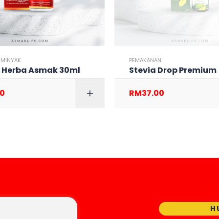
,
MINYAK
PEMAKANAN
 Herba Asmak 30ml
Stevia Drop Premium
00
RM
37.00
ADD TO CART
ADD TO
H