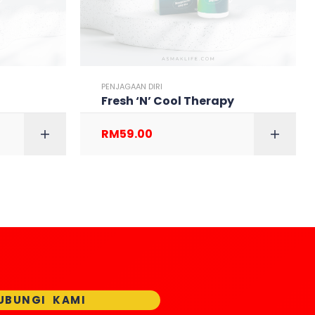
PENJAGAAN DIRI
Fresh ‘N’ Cool Therapy
RM
59.00
 CART
READ MORE
UBUNGI KAMI