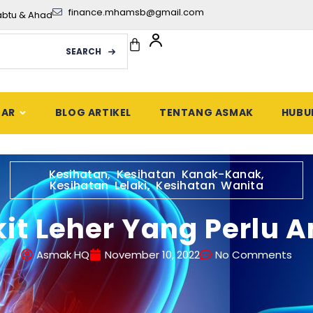
finance.mhamsb@gmail.com
abtu & Ahad
SEARCH
DAR
BLOG ARTIKEL
TENTANG ASMAK
HUBU
Kesihatan
,
Kesihatan Kanak-Kanak
,
Kesihatan Lelaki
,
Kesihatan Wanita
kit Leher Yang Perlu 
Asmak HQ
November 10, 2022
No Comments