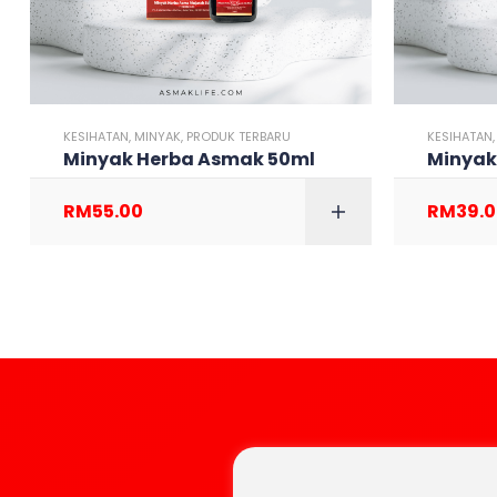
KESIHATAN
,
MINYAK
,
PRODUK TERBARU
KESIHATAN
Minyak Herba Asmak 50ml
Minyak
RM
55.00
RM
39.