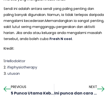
Sendi ini adalah antara sendi yang paling penting dan
paling banyak digunakan. Namun, ia tidak terlepas daripada
mengalami kecederaan.Memandangkan ia sangat penting,
sakit lutut sering mengganggu pergerakan dan aktiviti
harian. Jika anda atau keluarga anda mengalami masalah
tersebut, anda boleh cuba
Fresh N cool
.
Kredit:
1.
Hellodoktor
2.
ifixphysiotherapy
3.
utusan
PREVIOUS
NEXT
5 Punca Utama Kebas Tangan Yang Perlu Anda Ketahui
Ini punca dan cara mengatasi masalah bayi tidak membuang