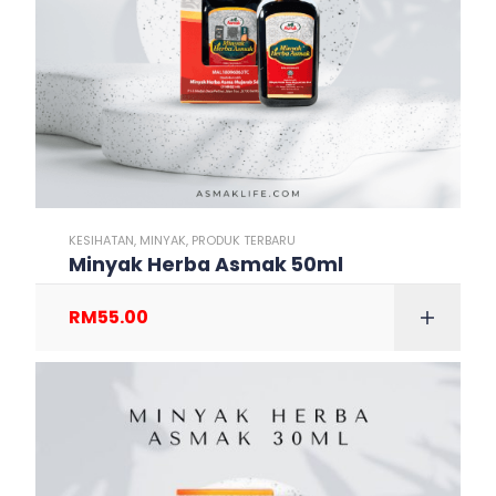
KESIHATAN
,
MINYAK
,
PRODUK TERBARU
Minyak Herba Asmak 50ml
RM
55.00