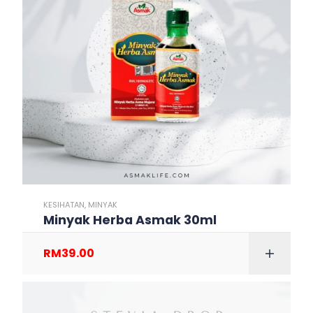
KESIHATAN
,
MINYAK
Minyak Herba Asmak 30ml
RM
39.00