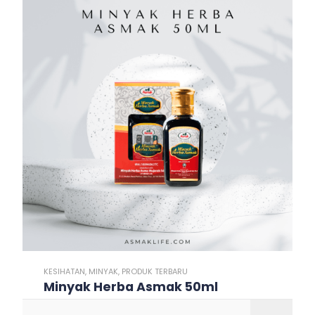
KESIHATAN
,
MINYAK
,
PRODUK TERBARU
Minyak Herba Asmak 50ml