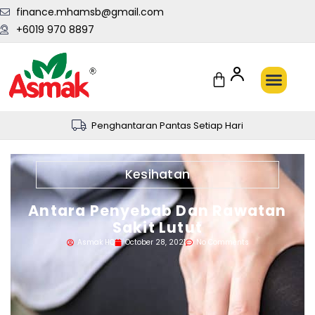
finance.mhamsb@gmail.com
+6019 970 8897
Penghantaran Pantas Setiap Hari
Kesihatan
Antara Penyebab Dan Rawatan
Sakit Lutut
Asmak HQ
October 28, 2021
No Comments