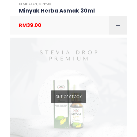
KESIHATAN
,
MINYAK
Minyak Herba Asmak 30ml
RM
39.00
OUT OF STOCK