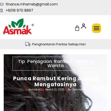
finance.mhamsb@gmail.com
+6019 970 8897
Penghantaran Pantas Setiap Hari
Tip Penjagaan Rambut Lelaki &
Wanita
Punca Rambut Kering & Cara
Mengatasinya
Asmak HQ
March 12, 2021
No Comments