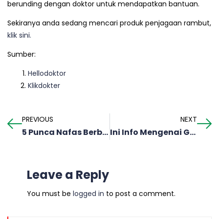
berunding dengan doktor untuk mendapatkan bantuan.
Sekiranya anda sedang mencari produk penjagaan rambut,
klik sini.
Sumber:
Hellodoktor
Klikdokter
PREVIOUS
NEXT
5 Punca Nafas Berbau Yang Perlu Anda Tahu!
Ini Info Mengenai Gastrik Yang Mungkin Kita Terlepas Pandang.
Leave a Reply
You must be
logged in
to post a comment.