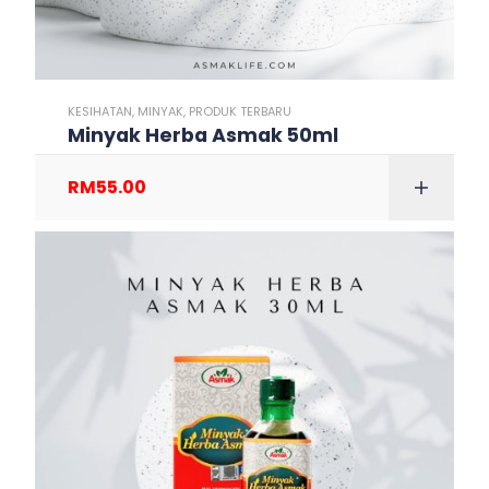
KESIHATAN
,
MINYAK
,
PRODUK TERBARU
Minyak Herba Asmak 50ml
RM
55.00