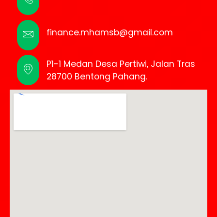
finance.mhamsb@gmail.com
P1-1 Medan Desa Pertiwi, Jalan Tras
28700 Bentong Pahang.