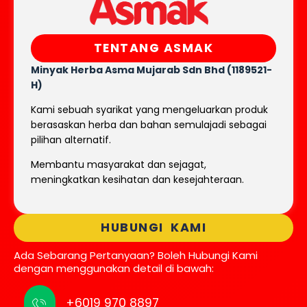
TENTANG ASMAK
Minyak Herba Asma Mujarab
Sdn Bhd (1189521-
H)
Kami sebuah syarikat yang mengeluarkan produk
berasaskan herba dan bahan semulajadi sebagai
pilihan alternatif.
Membantu masyarakat dan sejagat,
meningkatkan kesihatan dan kesejahteraan.
HUBUNGI KAMI
Ada Sebarang Pertanyaan? Boleh Hubungi Kami
dengan menggunakan detail di bawah:
+6019 970 8897