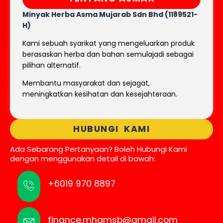
Minyak Herba Asma Mujarab
Sdn Bhd (1189521-
H)
Kami sebuah syarikat yang mengeluarkan produk
berasaskan herba dan bahan semulajadi sebagai
pilihan alternatif.
Membantu masyarakat dan sejagat,
meningkatkan kesihatan dan kesejahteraan.
HUBUNGI KAMI
Ada Sebarang Pertanyaan? Boleh Hubungi Kami
dengan menggunakan detail di bawah:
+6019 970 8897
finance.mhamsb@gmail.com