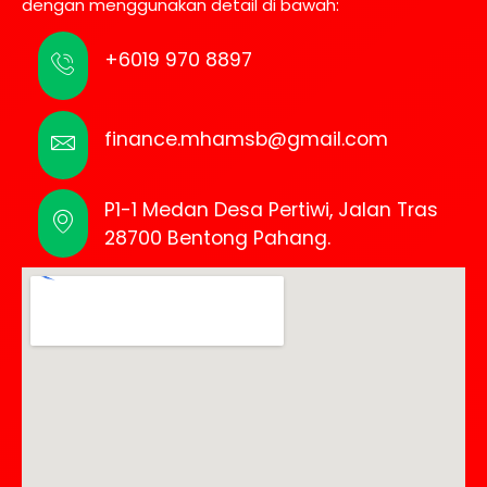
dengan menggunakan detail di bawah:
+6019 970 8897
finance.mhamsb@gmail.com
P1-1 Medan Desa Pertiwi, Jalan Tras
28700 Bentong Pahang.