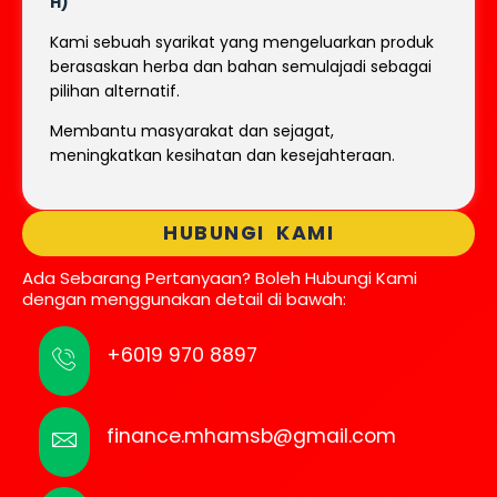
H)
Kami sebuah syarikat yang mengeluarkan produk
berasaskan herba dan bahan semulajadi sebagai
pilihan alternatif.
Membantu masyarakat dan sejagat,
meningkatkan kesihatan dan kesejahteraan.
HUBUNGI KAMI
Ada Sebarang Pertanyaan? Boleh Hubungi Kami
dengan menggunakan detail di bawah:
+6019 970 8897
finance.mhamsb@gmail.com