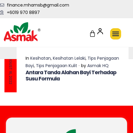
finance.mhamsb@gmail.com
+6019 970 8897
Penghantaran Pantas Setiap Hari
AUGUST 16, 2022
In
Kesihatan
,
Kesihatan Lelaki
,
Tips Penjagaan
Bayi
,
Tips Penjagaan Kulit
by
Asmak HQ
Antara Tanda Alahan Bayi Terhadap
Susu Formula