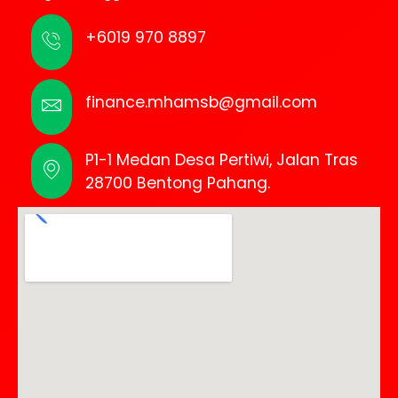
+6019 970 8897
finance.mhamsb@gmail.com
P1-1 Medan Desa Pertiwi, Jalan Tras
28700 Bentong Pahang.