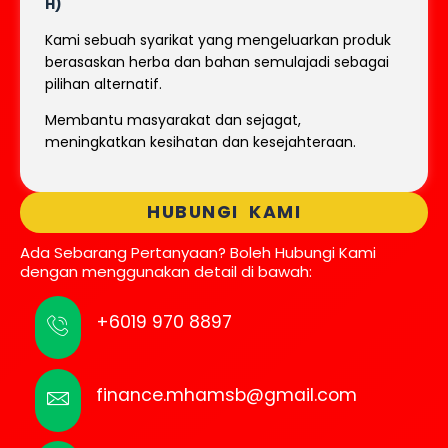
H)
Kami sebuah syarikat yang mengeluarkan produk
berasaskan herba dan bahan semulajadi sebagai
pilihan alternatif.
Membantu masyarakat dan sejagat,
meningkatkan kesihatan dan kesejahteraan.
HUBUNGI KAMI
Ada Sebarang Pertanyaan? Boleh Hubungi Kami
dengan menggunakan detail di bawah:
+6019 970 8897
finance.mhamsb@gmail.com